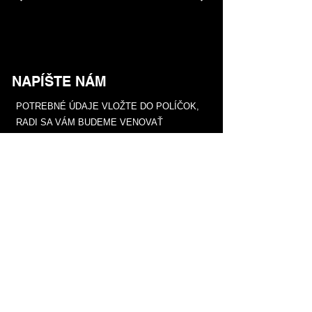
NAPÍŠTE NÁM
POTREBNÉ ÚDAJE VLOŽTE DO POLÍČOK,
RADI SA VÁM BUDEME VENOVAŤ
Meno
Priezvisko
Email
Telefón