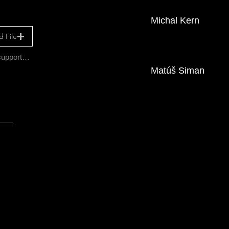
Michal Kern
 File
Upload supported file (Max 15MB)
Matúš Siman